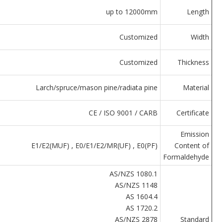
up to 12000mm
Length
Customized
Width
Customized
Thickness
Larch/spruce/mason pine/radiata pine
Material
CE / ISO 9001 / CARB
Certificate
Emission
E1/E2(MUF) , E0/E1/E2/MR(UF) , E0(PF)
Content of
Formaldehyde
AS/NZS 1080.1
AS/NZS 1148
AS 1604.4
AS 1720.2
AS/NZS 2878
Standard