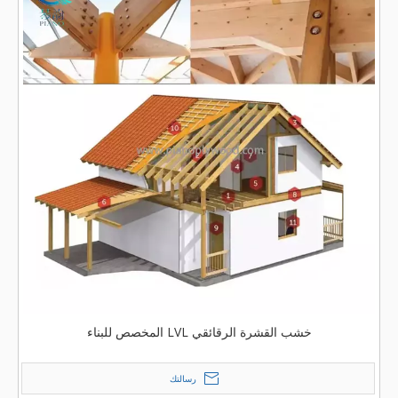
خشب القشرة الرقائقي LVL المخصص للبناء
رسالتك