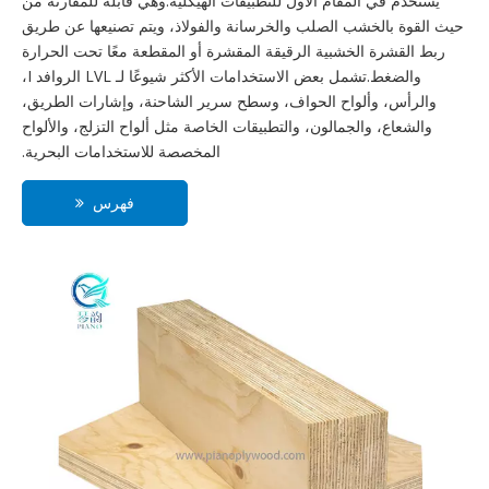
يستخدم في المقام الأول للتطبيقات الهيكلية.وهي قابلة للمقارنة من
حيث القوة بالخشب الصلب والخرسانة والفولاذ، ويتم تصنيعها عن طريق
ربط القشرة الخشبية الرقيقة المقشرة أو المقطعة معًا تحت الحرارة
والضغط.تشمل بعض الاستخدامات الأكثر شيوعًا لـ LVL الروافد I،
والرأس، وألواح الحواف، وسطح سرير الشاحنة، وإشارات الطريق،
والشعاع، والجمالون، والتطبيقات الخاصة مثل ألواح التزلج، والألواح
المخصصة للاستخدامات البحرية.
فهرس