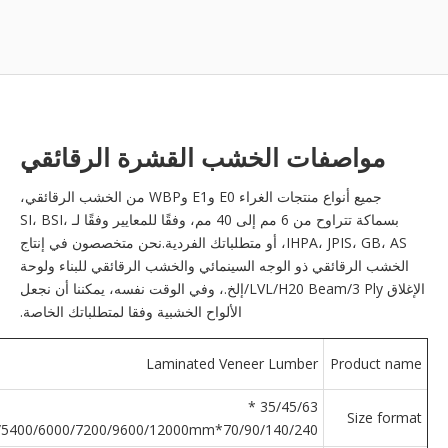
مواصفات الخشب القشرة الرقائقي
جميع أنواع منتجات الغراء E0 وE1 وWBP من الخشب الرقائقي،
بسماكة تتراوح من 6 مم إلى 40 مم، وفقًا للمعايير وفقًا لـ SI، BSI،
IHPA، JPIS، GB، AS، أو متطلباتك الفردية.نحن متخصصون في إنتاج
الخشب الرقائقي ذو الوجه السينمائي والخشب الرقائقي للبناء ولوحة
الإغلاق LVL/H20 Beam/3 Ply/إلخ.، وفي الوقت نفسه، يمكننا أن نجعل
الألواح الخشبية وفقا لمتطلباتك الخاصة.
Laminated Veneer Lumber
Product name
35/45/63 *
Size format
70/90/140/240*2700/3600/4500/5400/6000/7200/9600/12000mm