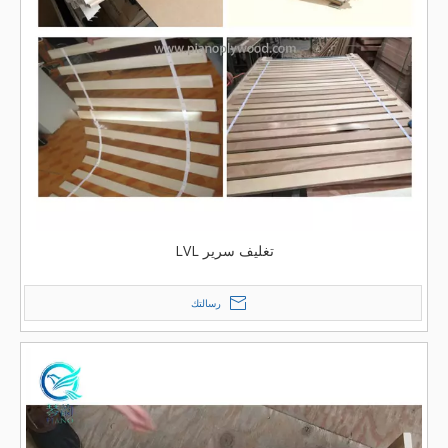
تغليف سرير LVL
رسالتك