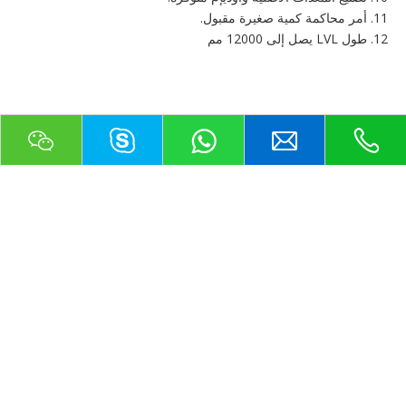
11. أمر محاكمة كمية صغيرة مقبول.
12. طول LVL يصل إلى 12000 مم
منتج
لوحة خشبية البناء
لوحة خشبية تجارية
لوحة الخيزران والتزيين
الحرف اليدوية الخشبية
الخيزران والسياج الخشبي
باب ونافذة خشبية
أرضيات خشبية
لوحة WPC & SPC