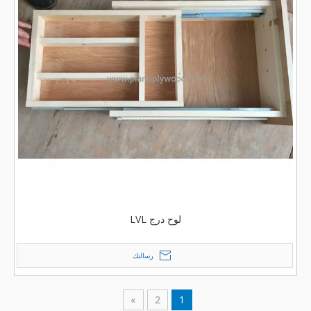
لوح درج LVL
رسالتك
»
2
1