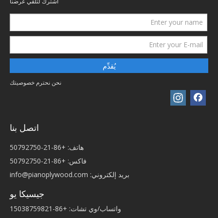
اشترك لتلقي عرضنا
يُقدِّم
نحن نحترم خصوصيتك
اتصل بنا
هاتف: +86-21-50792750
فاكس: +86-21-50792750
بريد إلكتروني:
info@pianoplywood.com
جيسيكا يو
واتساب/وي تشات: +86-15038759821