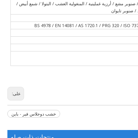
صنوبر مشع / أرزية غملينية / المنغولية العشب / البتولا / شمع أبيض /
/ صنوبر تايوان
BS 4978 / EN 14081 / AS 1720.1 / PRG 320 / ISO 737
على:
خشب دوجلاس فير - باين
منتجات ذات صله