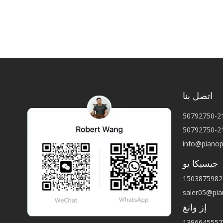
اتصل بنا
info@piano
جيسيكا يو
saler05@pi
إز وانغ