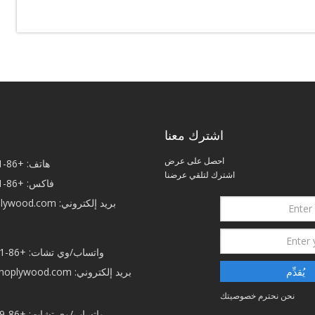
اشترك معنا
احصل على عرض
هاتف: +86-21-50792750
اشترك لتلقي عرضنا
فاكس: +86-21-50792750
بريد إلكتروني:
plywood.com
واتساب/وي تشات: +86-15038759821
يُقدِّم
بريد إلكتروني:
anoplywood.com
نحن نحترم خصوصيتك
واتساب/وي تشات: +86-13966455579