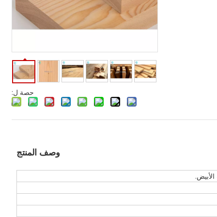
حصة ل:
وصف المنتج
لأبيض.