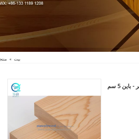
بيت
»
منتج
اين 5 سم