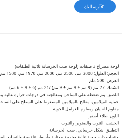
رسالتك
لوحة مصراع 3 طبقات (لوحة صب الخرسانة ثلاثية الطبقات)
الحجم: الطول: 3000 مم، 2500 مم، 2000 مم، 1970 مم، 1500 مم، 1000 مم، 970 مم
العرض: 500 ملم
السُمك: 27 مم (9 مم + 9 مم + 9 مم) /21 مم (6 + 9 + 6 مم)
اللصق: يتم ضغطه على الساخن ومعالجته في درجات حرارة عالية ومق
حماية الميلامين: معالج بالميلامين المضغوط على السطح على الساخن.نوع B4.مقاوم للرطوبة ومضاد ل
مقاوم للغليان ومقاوم للعوامل الجوية.
اللون: طلاء أصفر
الخشب: التنوب والصنوبر والتنوب
التطبيق: شكل خرساني، صب الخرسانة
منتجات ذات جودة عالية وخدمة ممتازة وأسعار تنافسية والتسليم الف