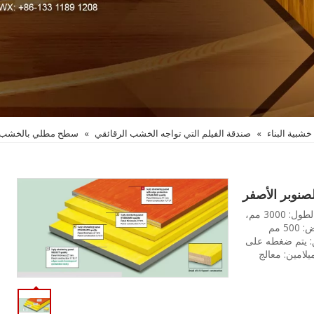
خشبية البناء
»
صندقة الفيلم التي تواجه الخشب الرقائقي
»
سطح مطلي بالخشب ا
لوحة مصراع 3 طبقات (لوحة صب الخرسانة ذات 3 طبقات) الحجم: الطول: 3000 مم،
2500 مم، 2000 مم، 1970 مم، 1500 مم، 1000 مم، 970 مم العرض: 500 مم
9 مم) /21 مم (6+9+) 6 مم) اللصق: يتم ضغطه على
لامين: معالج