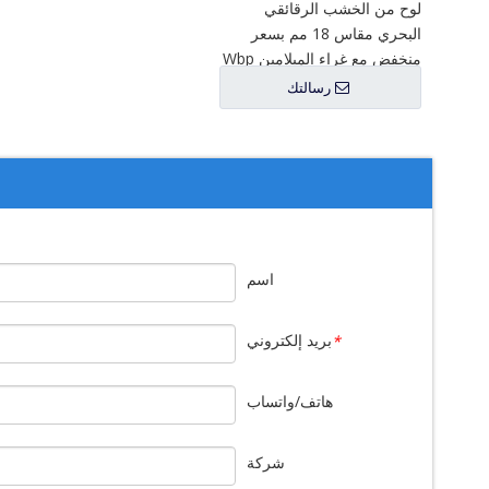
الب
لوح من الخشب الرقائقي
البحري مقاس 18 مم بسعر
منخفض مع غراء الميلامين Wbp
رسالتك
اسم
بريد إلكتروني
*
هاتف/واتساب
شركة