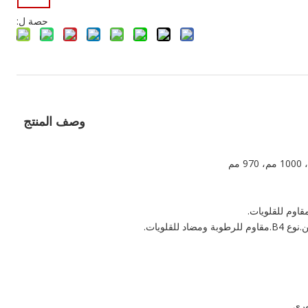
حصة ل:
وصف المنتج
اوم للقلويات.
لقلويات.
وري