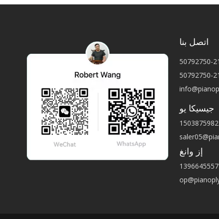
اتصل بنا
info@piano
جيسيكا يو
saler05@pi
إز وانغ
op@pianopl