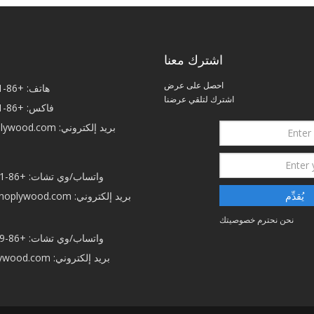
اشترك معنا
احصل على عرض
هاتف: +86-21-50792750
اشترك لتلقي عرضنا
فاكس: +86-21-50792750
بريد إلكتروني:
plywood.com
واتساب/وي تشات: +86-15038759821
يُقدِّم
بريد إلكتروني:
anoplywood.com
نحن نحترم خصوصيتك
واتساب/وي تشات: +86-13966455579
بريد إلكتروني:
ywood.com