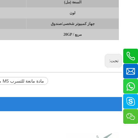
السعة (مل)
لون
جهاز كمبيوتر شخصى/صندوق
مربع / 20GP
تحت:
​مادة مانعة للتسرب MS متعددة الأغراض ذات معامل متوسط، مادة مانعة للتسرب معدلة بالسيلان