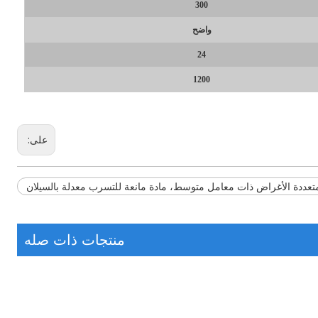
300
واضح
24
1200
على:
منتجات ذات صله