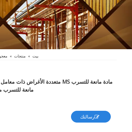
بيت
»
منتجات
»
معجو
​مادة مانعة للتسرب MS متعددة الأغراض ذات
مانعة للتسرب مع
رسالتك